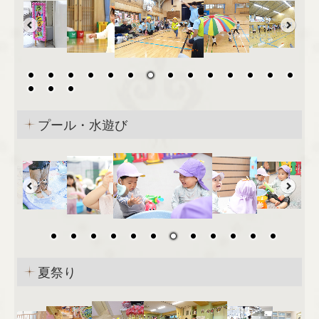
防犯・安全計画に関する取り組みについて
風水害への対応
食育
入園案内
プール・水遊び
入園案内
ご利用Q&A
企業情報
企業情報
夏祭り
法人契約のご案内
カスタマーハラスメントへの対応方針