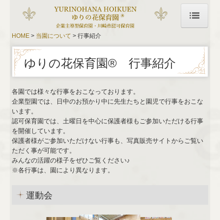
HOME
当園について
行事紹介
HOME
ゆりの花保育園® 行事紹介
当園について
当園について
各園では様々な行事をおこなっております。
企業型園では、日中のお預かり中に先生たちと園児で行事をおこな
各園のご案内
います。
認可保育園では、土曜日を中心に保護者様もご参加いただける行事
きらきらスマイル保育園
を開催しています。
保護者様がご参加いただけない行事も、写真販売サイトからご覧い
感染症情報
ただく事が可能です。
みんなの活躍の様子をぜひご覧ください♪
地域の皆様へ
※各行事は、園により異なります。
行事紹介
運動会
不適切な保育に関する取り組みについて