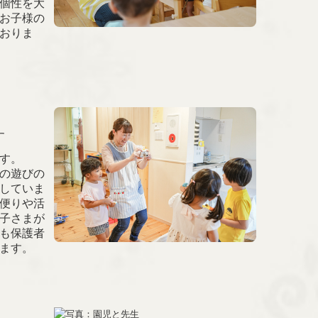
個性を大
お子様の
おりま
す
す。
の遊びの
していま
便りや活
子さまが
も保護者
ます。