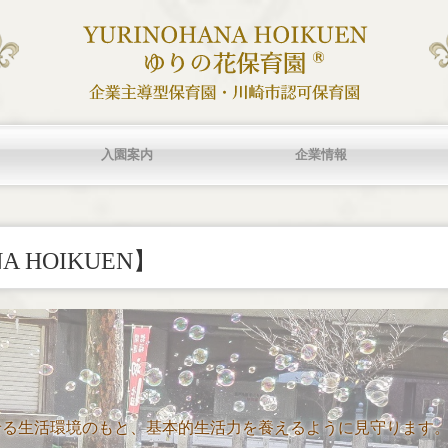
入園案内
企業情報
育園
る取り組みについて
する取り組みについて
入園案内
ご利用Q&A
企業情報
法人契約のご案内
カスタマーハラスメントへの対
NA HOIKUEN】
る生活環境のもと、基本的生活力を養えるように見守ります。