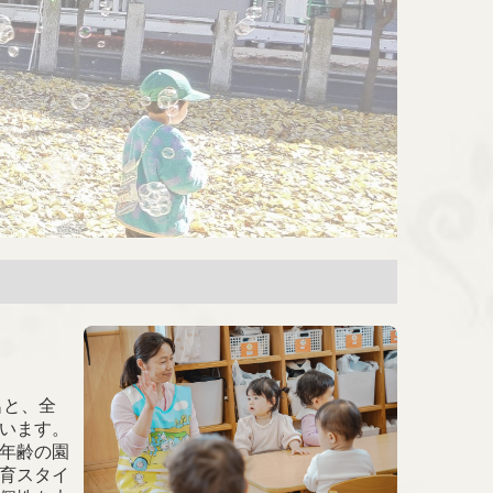
名と、全
います。
年齢の園
育スタイ