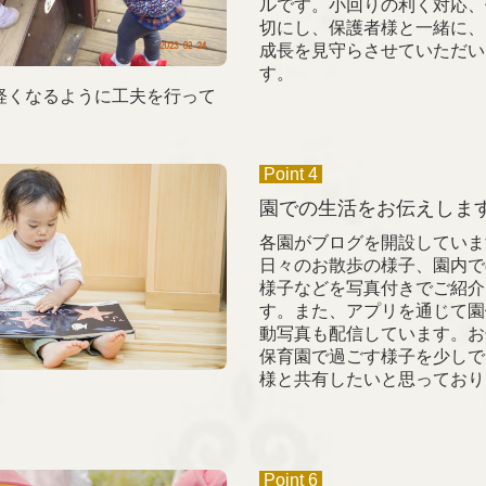
ルです。小回りの利く対応、
切にし、保護者様と一緒に、
成長を見守らさせていただい
す。
軽くなるように工夫を行って
Point 4
園での生活をお伝えしま
各園がブログを開設していま
日々のお散歩の様子、園内で
様子などを写真付きでご紹介
す。また、アプリを通じて園
動写真も配信しています。お
保育園で過ごす様子を少しで
様と共有したいと思っており
Point 6