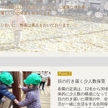
った規則正しい生活リズムのもとに健康な体を養い、

優しい心の発達を見守ります。

わり合いに、弊園は重点をおいております。
Point 2
目の行き届く少人数保育
各園の定員は、12名から30
体的に少人数の構成になって
目の行き届いた環境の中、全
児が一緒に生活をする合同保