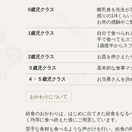
0歳児クラス
離乳食を先生が3
残りの1/4くら
お米の感触やご
1歳児
クラス
自分で食べられ
手で食べてもス
1歳後半からス
2歳児
クラス
お皿を押さえた
３歳児
クラス
基本的な食事マ
４・５歳児
クラス
お当番さんを決
おかわりについて
給食のおかわりは、
はじめに出てきた給食
をなる
く均等に
食べ終えた後にご用意しています。
苦手な食材も食べるような声がけを行い、
給食の