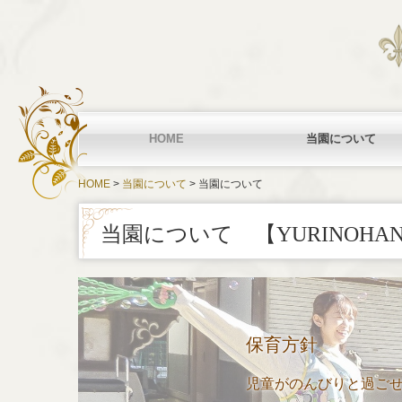
HOME
当園について
HOME
当園について
当園について
当園について
各園のご案内
きらきらスマイル保
感染症情報
地域の皆様へ
行事紹介
不適切な保育に関す
防犯・安全計画に関
風水害への対応
食育
当園について 【
YURINOHA
保育方針
児童がのんびりと過ごせ