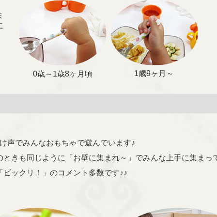
ま
に
1歳9ヶ月～
0歳～1歳8ヶ月頃
け声でみんなおもちゃで遊んでいます♪
のときも同じように「お壁に集まれ～」でみんな上手に集まって
ビックリ！」のコメント多数です♪♪