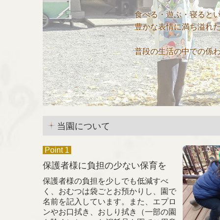
食べる・遊ぶ・寝るとい
豊かな表情に満ち溢れた
普段の生活の中での係
当園について
Point 1
保護者様に負担の少ない保育を
保護者様の負担を少しでも低減すべ
く、おむつは袋ごとお預かりし、園で
名前を記入しています。また、エプロ
ンやお口拭き、おしり拭き（一部の園