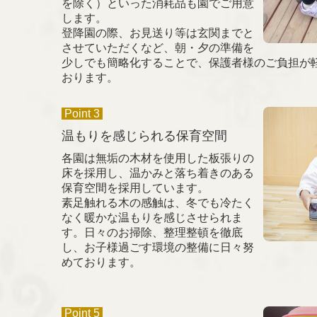
を除く）といった消耗品も園でご用意
します。
登降園の際、お見送り等は玄関までと
させていただくなど、朝・夕の準備を
少しでも簡略化することで、保護者様のご負担が
おります。
Point 3
温もりを感じられる保育空間
各園は無垢の木材を使用した板張りの
床を採用し、温かみと落ち着きのある
保育空間を採用しています。
素足触れる木の感触は、冬でも冷たく
なく暖かな温もりを感じさせられま
す。日々のお掃除、整理整頓を徹底
し、お子様過ごす環境の整備に日々努
めております。
Point 5